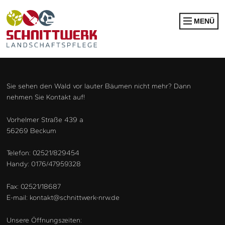
MENÜ
Sie sehen den Wald vor lauter Bäumen nicht mehr? Dann
RENATURIERUNG
nehmen Sie Kontakt auf!
NEUANPFLANZUNG
Vorhelmer Straße 439 a
BAUMKONTROLLEN
56269 Beckum
BAUMFÄLLUNG
Telefon: 02521/829454
EINSAAT
Handy: 0176/47959328
FLÄCHENRODUNG
Fax: 02521/18687
BAGGERARBEITEN
E-mail: kontakt@schnittwerk-nrw.de
WURZELFRÄSEN
Unsere Öffnungszeiten:
WINTERDIENST