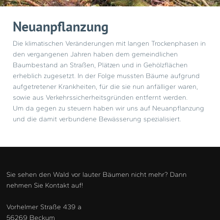
EICHEN PROZESSIONSSPINNER ENTFERNUNG
Neuanpflanzung
Die klimatischen Veränderungen mit langen Trockenphasen in
den vergangenen Jahren haben dem gemeindlichen
Baumbestand an Straßen, Plätzen und in Gehölzflächen
erheblich zugesetzt. In der Folge mussten Bäume aufgrund
aufgetretener Krankheiten, für die sie nun anfälliger waren,
sowie aus Verkehrssicherheitsgründen entfernt werden.
Um da gegen zu steuern haben wir uns auf Neuanpflanzung
und die damit verbundene Bewässerung spezialisiert.
Sie sehen den Wald vor lauter Bäumen nicht mehr? Dann
nehmen Sie Kontakt auf!
Vorhelmer Straße 439 a
56269 Beckum