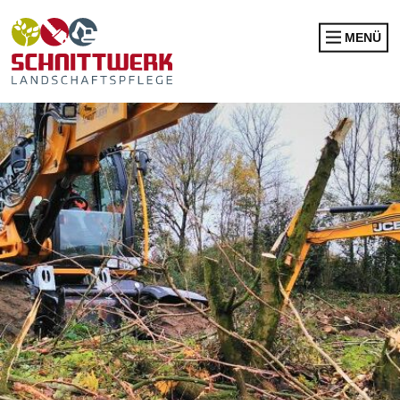
MENÜ
RENATURIERUNG
NEUANPFLANZUNG
BAUMKONTROLLEN
BAUMFÄLLUNG
EINSAAT
FLÄCHENRODUNG
BAGGERARBEITEN
WURZELFRÄSEN
WINTERDIENST